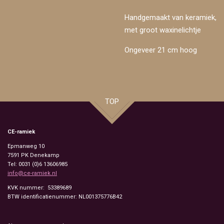
Handgemaakt van keramiek,
met groot waxinelichtje
Ongeveer 21 cm hoog
TOP
CE-ramiek
Epmanweg 10
7591 PK
Denekamp
Tel: 0031 (0)6 13606985
info@ce-ramiek.nl
KVK nummer: 53389689
BTW identificatienummer: NL001375776B42