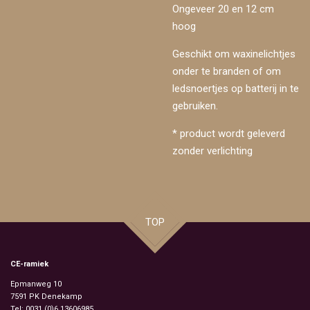
Ongeveer 20 en 12 cm
hoog
Geschikt om waxinelichtjes
onder te branden of om
ledsnoertjes op batterij in te
gebruiken.
* product wordt geleverd
zonder verlichting
TOP
CE-ramiek
Epmanweg 10
7591 PK
Denekamp
Tel: 0031 (0)6 13606985