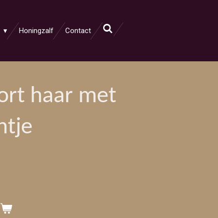
p
Honingzalf
Contact
Kort haar met
htje
n