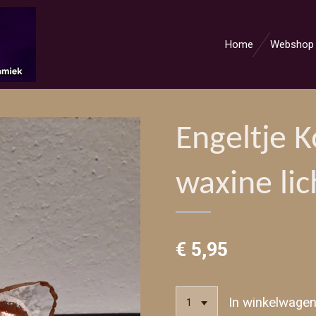
Home
Websho
Engeltje 
waxine lic
€ 5,95
In winkelwage