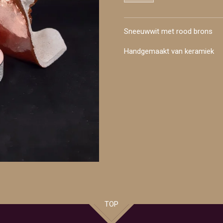
Sneeuwwit met rood brons
Handgemaakt van keramiek
TOP