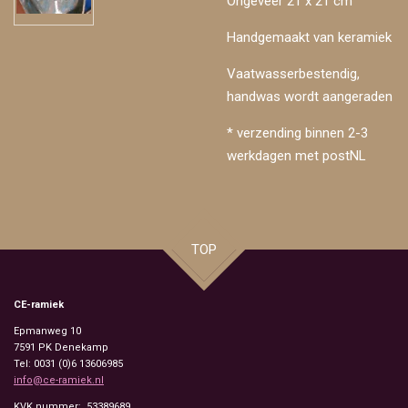
Ongeveer 21 x 21 cm
Handgemaakt van keramiek
Vaatwasserbestendig,
handwas wordt aangeraden
* verzending binnen 2-3
werkdagen met postNL
TOP
CE-ramiek
Epmanweg 10
7591 PK
Denekamp
Tel: 0031 (0)6 13606985
info@ce-ramiek.nl
KVK nummer: 53389689