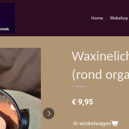
Home
Webshop
Waxinelic
(rond orga
€ 9,95
In winkelwagen