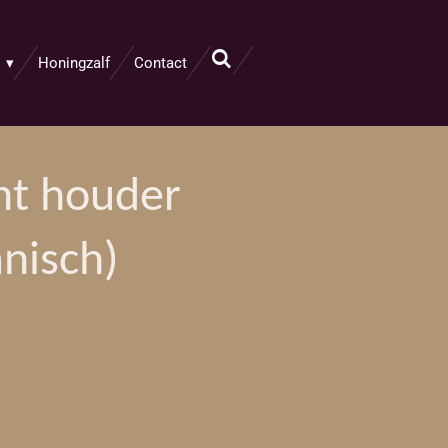
Honingzalf
Contact
ht houder
nisch)