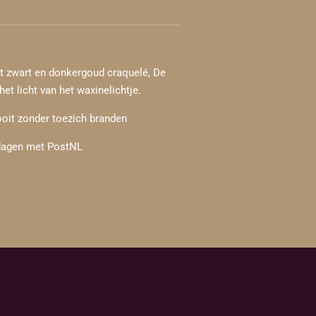
t zwart en donkergoud craquelé, De
het licht van het waxinelichtje.
ooit zonder toezich branden
kdagen met PostNL