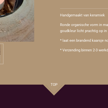
Handgemaakt van keramiek
Ronde organische vorm in ma
goudkleur licht prachtig op in 
* laat een brandend kaarsje n
* Verzending binnen 2-3 wer
TOP