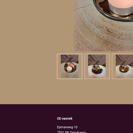
CE-ramiek
Epmanweg 10
7591 PK
Denekamp