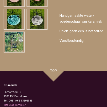
Handgemaakte water/
voederschaal van keramiek
Uniek, geen één is hetzelfde
Vorstbestendig
TOP
CE-ramiek
Epmanweg 10
7591 PK
Denekamp
Tel: 0031 (0)6 13606985
info@ce-ramiek.nl