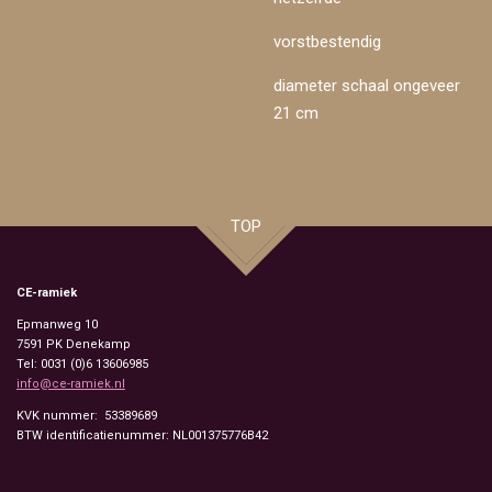
vorstbestendig
diameter schaal ongeveer
21 cm
TOP
CE-ramiek
Epmanweg 10
7591 PK
Denekamp
Tel: 0031 (0)6 13606985
info@ce-ramiek.nl
KVK nummer: 53389689
BTW identificatienummer: NL001375776B42