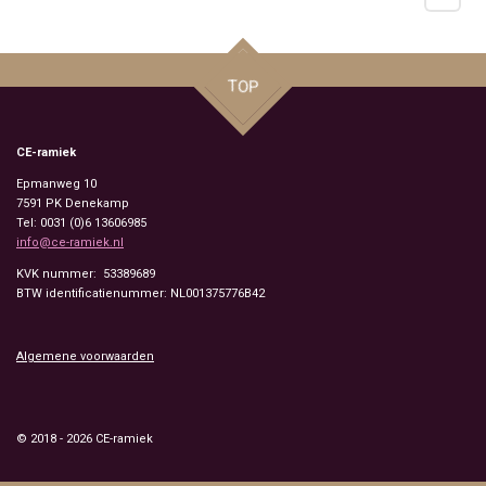
TOP
CE-ramiek
Epmanweg 10
7591 PK
Denekamp
Tel: 0031 (0)6 13606985
info@ce-ramiek.nl
KVK nummer: 53389689
BTW identificatienummer: NL001375776B42
Algemene voorwaarden
© 2018 - 2026 CE-ramiek